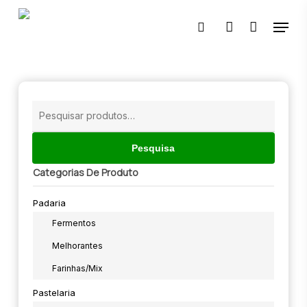
Skip
Menu
to
pesquisar
account
main
content
🔍
Pesquisar
por:
Pesquisa
Categorias De Produto
Padaria
Fermentos
Melhorantes
Farinhas/mix
Pastelaria