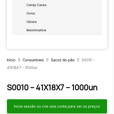
Candy Canes
Ovnis
Obreia
Marshmallow
Início
Consumíveis
Sacos do pão
S0010 –
41X18X7 – 1000un
S0010 – 41X18X7 – 1000un
Inicie sessão ou crie uma conta para ver os preços