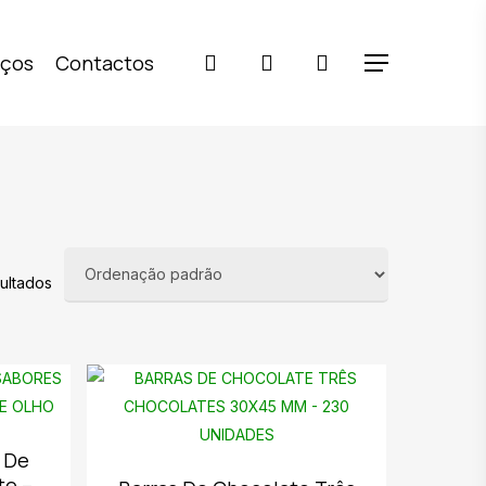
pesquisar
account
iços
Contactos
Menu
sultados
o De
te –