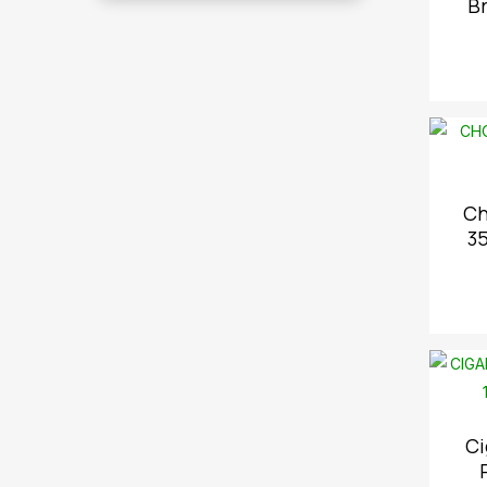
Br
Ch
3
Ci