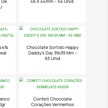
s De
46 X 44mm – 54 Unid.
U
 44%
Chocolate Sortido Happy
deal
Daddy’s Day 39x39 Mm –
63 Unid
ranco
Confeti Chocolate
0gr
Corações Vermelhos