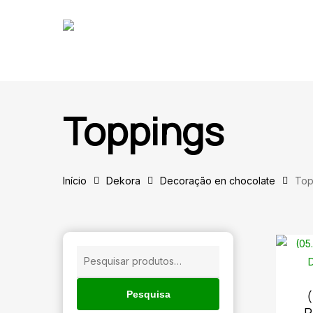
Skip
to
main
content
Toppings
Início
Dekora
Decoração en chocolate
Top
Pesquisar
por:
🔍
(
Pesquisa
P