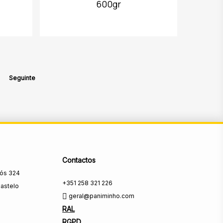
600gr
Seguinte
Contactos
rós 324
+351 258 321 226
astelo
geral@paniminho.com
RAL
RGPD