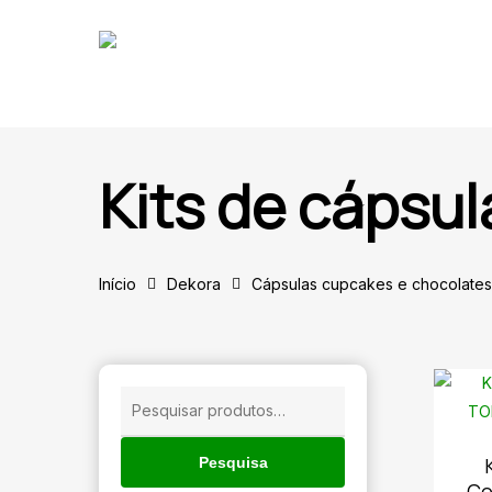
Skip
to
main
content
Kits de cápsul
Início
Dekora
Cápsulas cupcakes e chocolates
🔍
Pesquisar
por:
Pesquisa
Co