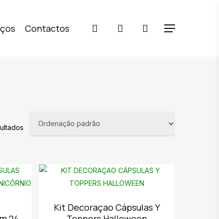
pesquisar
account
iços
Contactos
Menu
sultados
4
Kit Decoraçao Cápsulas Y
om 24
Toppers Halloween