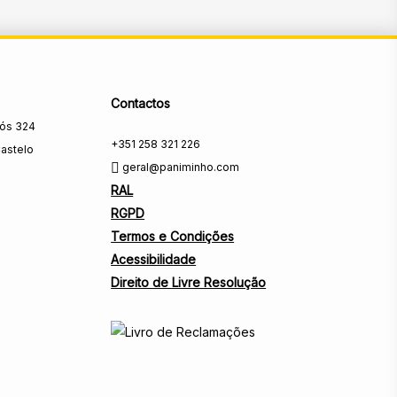
Contactos
rós 324
+351 258 321 226
astelo
geral@paniminho.com
RAL
RGPD
Termos e Condições
Acessibilidade
Direito de Livre Resolução