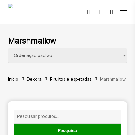
Skip
Menu
to
pesquisar
account
main
content
🔍
Marshmallow
Início
Dekora
Pirulitos e espetadas
Marshmallow
Pesquisar
por:
Pesquisa