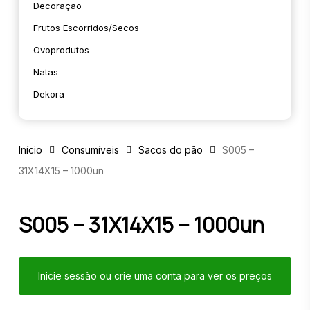
Decoração
Frutos Escorridos/secos
Ovoprodutos
Natas
Dekora
Início
Consumíveis
Sacos do pão
S005 –
31X14X15 – 1000un
S005 – 31X14X15 – 1000un
Inicie sessão ou crie uma conta para ver os preços