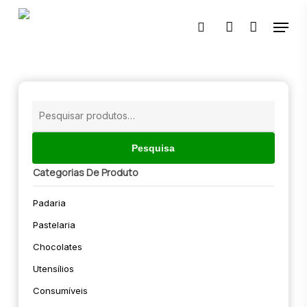
Skip
Menu
to
pesquisar
account
main
content
🔍
Pesquisar
por:
Pesquisa
Categorias De Produto
Padaria
Pastelaria
Chocolates
Utensílios
Consumíveis