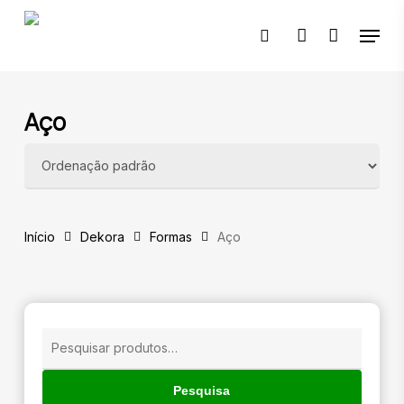
Skip
Menu
to
pesquisar
account
main
content
🔍
Aço
Início
Dekora
Formas
Aço
Pesquisar
por:
Pesquisa