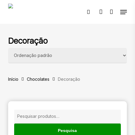
Skip
Menu
to
pesquisar
account
main
content
🔍
Decoração
Início
Chocolates
Decoração
Pesquisar
por:
Pesquisa