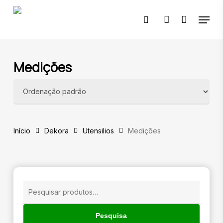
Skip
Menu
to
pesquisar
account
main
content
🔍
Medições
Início
Dekora
Utensilios
Medições
Pesquisar
por:
Pesquisa