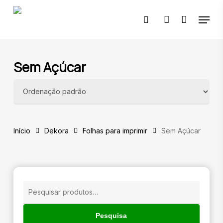
Skip
Menu
to
pesquisar
account
main
content
🔍
Sem Açúcar
Início
Dekora
Folhas para imprimir
Sem Açúcar
Pesquisar
por:
Pesquisa