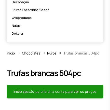
Decoração
Frutos Escorridos/secos
Ovoprodutos
Natas
Dekora
Início
Chocolates
Puros
Trufas brancas 504pc
Trufas brancas 504pc
Inicie sessão ou crie uma conta para ver os preços