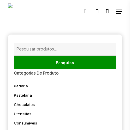
Skip
Menu
to
pesquisar
account
main
content
🔍
Pesquisar
por:
Pesquisa
Categorias De Produto
Padaria
Pastelaria
Chocolates
Utensílios
Consumíveis