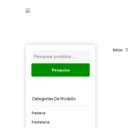
Skip
to
main
content
Início
Pesquisar
por:
Pesquisa
Categorias De Produto
Padaria
🔍
Pastelaria