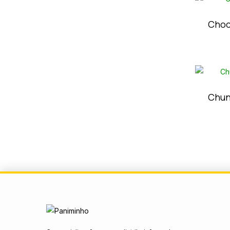
Choc
Chun