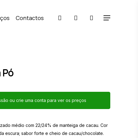
pesquisar
account
iços
Contactos
Menu
 Pó
essão ou crie uma conta para ver os preços
nizado médio com 22/24% de manteiga de cacau. Cor
a escura; sabor forte e cheio de cacau/chocolate.