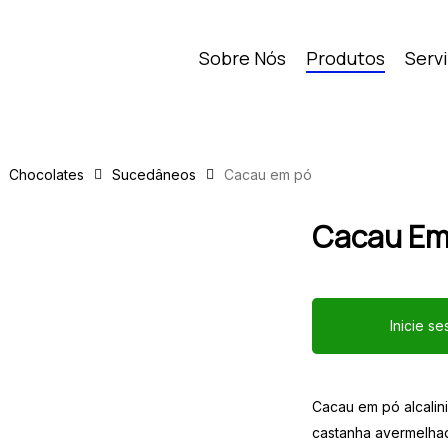
Sobre Nós
Produtos
Serv
Chocolates
Sucedâneos
Cacau em pó
Cacau Em
Inicie s
Cacau em pó alcali
castanha avermelhad