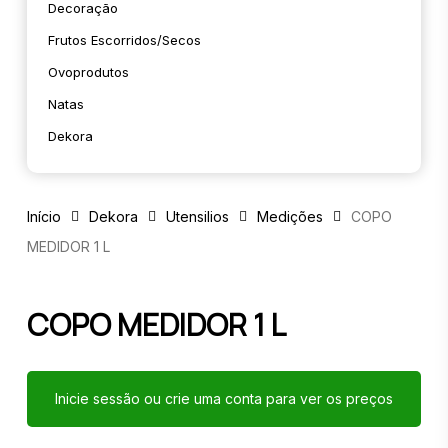
Decoração
Frutos Escorridos/secos
Ovoprodutos
Natas
Dekora
Início
Dekora
Utensilios
Medições
COPO
MEDIDOR 1 L
COPO MEDIDOR 1 L
Inicie sessão ou crie uma conta para ver os preços