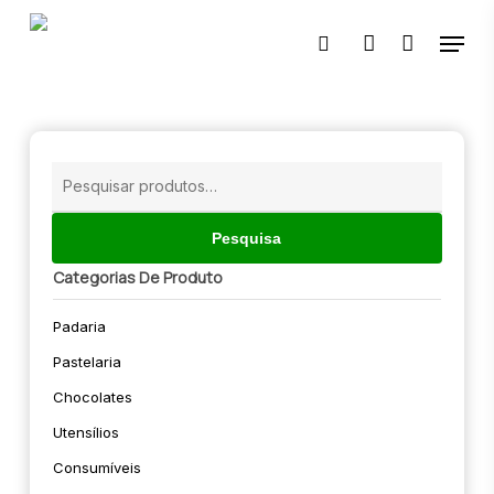
Skip
Menu
to
pesquisar
account
main
content
🔍
Pesquisar
por:
Pesquisa
Categorias De Produto
Padaria
Pastelaria
Chocolates
Utensílios
Consumíveis