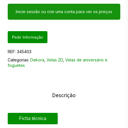
Inicie sessão ou crie uma conta para ver os preços
Pedir Informação
REF:
345403
Categorias:
Dekora
,
Velas 2D
,
Velas de aniversário e
foguetes
Descrição
Ficha técnica