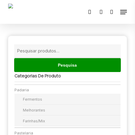
Skip
Menu
to
pesquisar
account
main
content
🔍
Pesquisar
por:
Pesquisa
Categorias De Produto
Padaria
Fermentos
Melhorantes
Farinhas/mix
Pastelaria