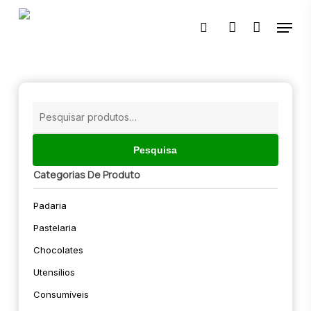
Skip
Menu
to
pesquisar
account
main
content
🔍
Pesquisar
por:
Pesquisa
Categorias De Produto
Padaria
Pastelaria
Chocolates
Utensílios
Consumíveis