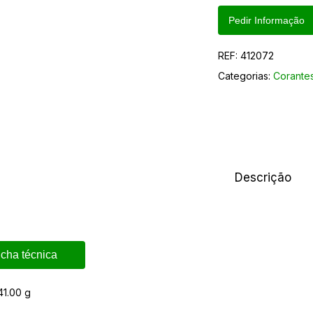
Pedir Informação
REF:
412072
Categorias:
Corantes
Descrição
icha técnica
41.00 g