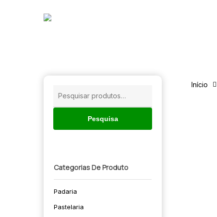
Skip
to
main
content
Início
Pesquisar
por:
Pesquisa
Categorias De Produto
Padaria
🔍
Pastelaria