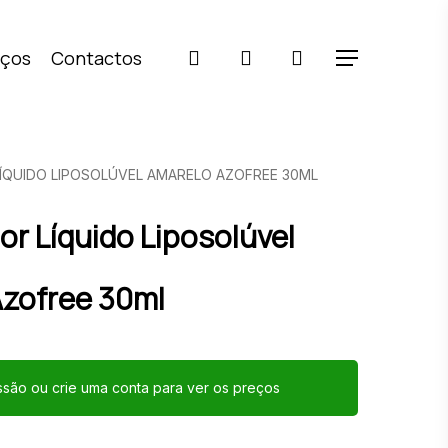
pesquisar
account
iços
Contactos
Menu
ÍQUIDO LIPOSOLÚVEL AMARELO AZOFREE 30ML
or Líquido Liposolúvel
zofree 30ml
essão ou crie uma conta para ver os preços