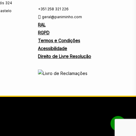
rós 324
+351 258 321 226
astelo
geral@paniminho.com
RAL
RGPD
Termos e Condições
Acessibilidade
Direito de Livre Resolução
Share