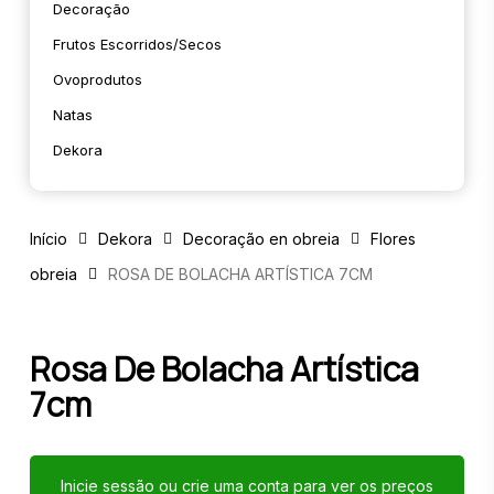
Decoração
Frutos Escorridos/secos
Ovoprodutos
Natas
Dekora
Início
Dekora
Decoração en obreia
Flores
obreia
ROSA DE BOLACHA ARTÍSTICA 7CM
Rosa De Bolacha Artística
7cm
Inicie sessão ou crie uma conta para ver os preços