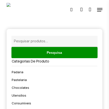
Skip
Menu
to
pesquisar
account
main
content
🔍
Pesquisar
por:
Pesquisa
Categorias De Produto
Padaria
Pastelaria
Chocolates
Utensílios
Consumíveis