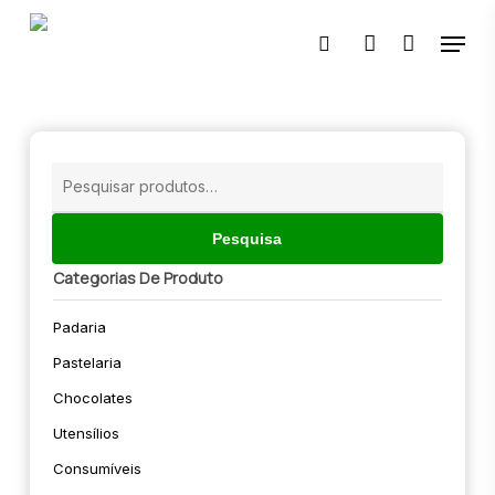
Skip
Menu
to
pesquisar
account
main
content
🔍
Pesquisar
por:
Pesquisa
Categorias De Produto
Padaria
Pastelaria
Chocolates
Utensílios
Consumíveis