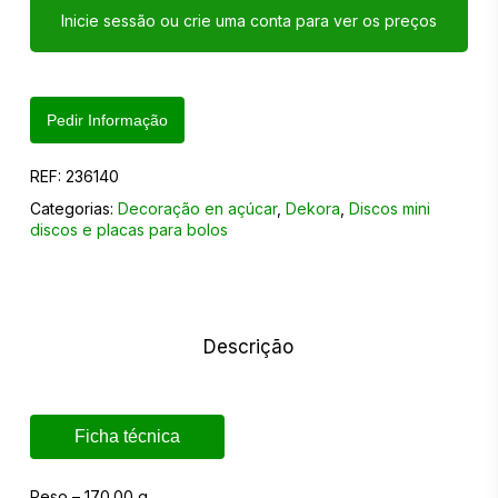
Inicie sessão ou crie uma conta para ver os preços
Pedir Informação
REF:
236140
Categorias:
Decoração en açúcar
,
Dekora
,
Discos mini
discos e placas para bolos
Descrição
Ficha técnica
Peso – 170.00 g