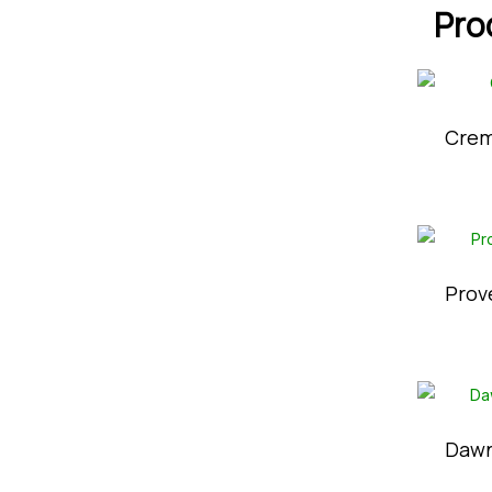
Pro
Crem
Prov
Dawn