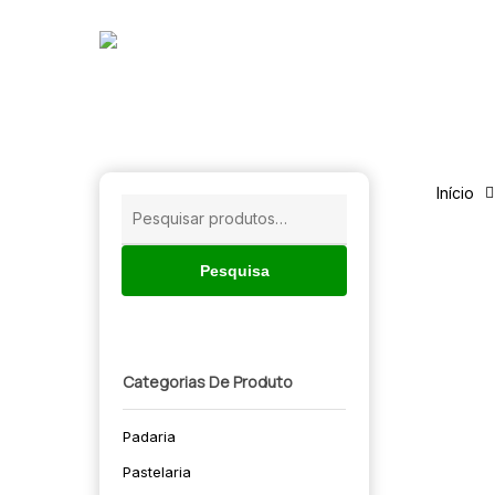
Skip
to
main
content
Início
Pesquisar
por:
Pesquisa
Categorias De Produto
Padaria
🔍
Pastelaria