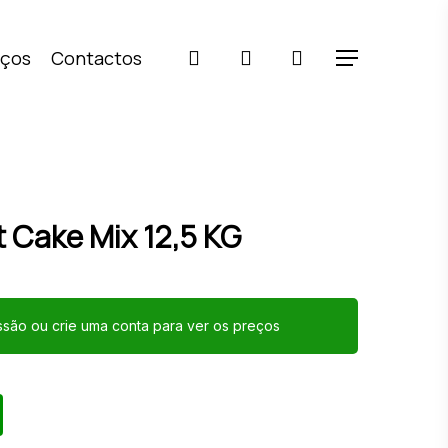
pesquisar
account
iços
Contactos
Menu
t Cake Mix 12,5 KG
essão ou crie uma conta para ver os preços