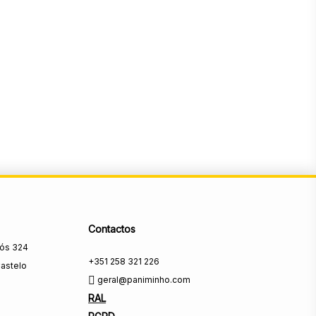
Contactos
rós 324
+351 258 321 226
astelo
geral@paniminho.com
RAL