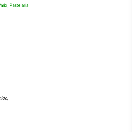
/mix
,
Pastelaria
mido,