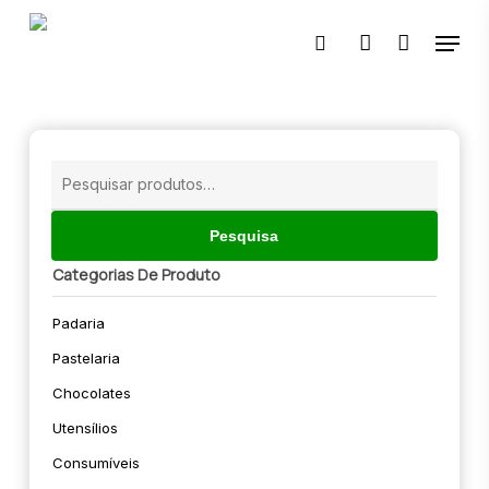
Skip
Menu
to
pesquisar
account
main
content
🔍
Pesquisar
por:
Pesquisa
Categorias De Produto
Padaria
Pastelaria
Chocolates
Utensílios
Consumíveis