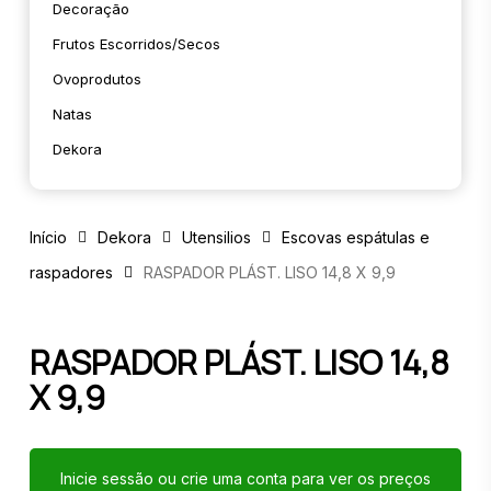
Decoração
Frutos Escorridos/secos
Ovoprodutos
Natas
Dekora
Início
Dekora
Utensilios
Escovas espátulas e
raspadores
RASPADOR PLÁST. LISO 14,8 X 9,9
RASPADOR PLÁST. LISO 14,8
X 9,9
Inicie sessão ou crie uma conta para ver os preços