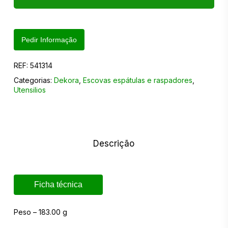
Pedir Informação
REF:
541314
Categorias:
Dekora
,
Escovas espátulas e raspadores
,
Utensilios
Descrição
Ficha técnica
Peso – 183.00 g