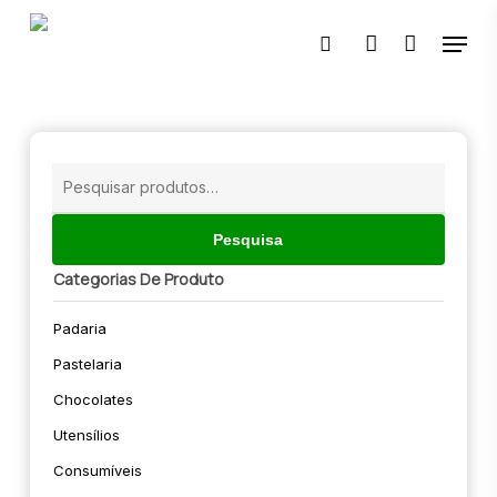
Skip
Menu
to
pesquisar
account
main
content
🔍
Pesquisar
por:
Pesquisa
Categorias De Produto
Padaria
Pastelaria
Chocolates
Utensílios
Consumíveis