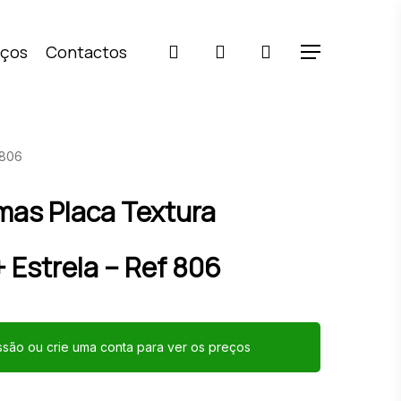
pesquisar
account
iços
Contactos
Menu
 806
mas Placa Textura
 Estrela – Ref 806
essão ou crie uma conta para ver os preços