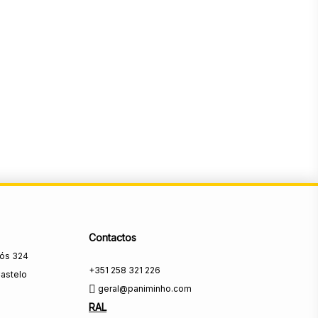
Contactos
rós 324
+351 258 321 226
astelo
geral@paniminho.com
RAL