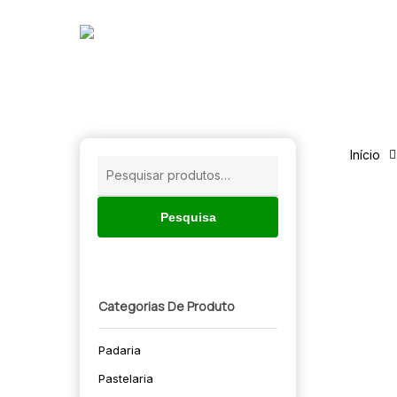
Skip
to
main
content
Início
Pesquisar
por:
Pesquisa
Categorias De Produto
Padaria
🔍
Pastelaria