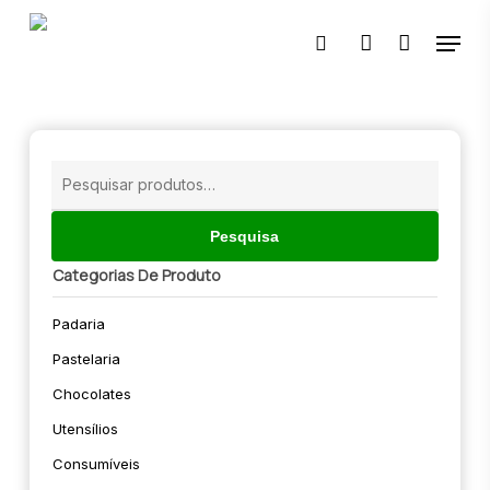
Skip
Menu
to
pesquisar
account
main
content
🔍
Pesquisar
por:
Pesquisa
Categorias De Produto
Padaria
Pastelaria
Chocolates
Utensílios
Consumíveis