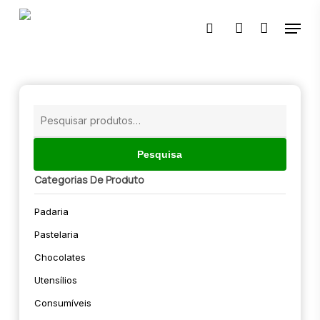
Skip
Menu
to
pesquisar
account
main
content
🔍
Pesquisar
por:
Pesquisa
Categorias De Produto
Padaria
Pastelaria
Chocolates
Utensílios
Consumíveis