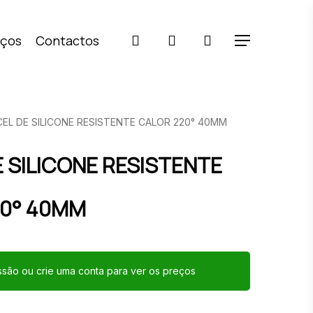
pesquisar
account
iços
Contactos
Menu
CEL DE SILICONE RESISTENTE CALOR 220° 40MM
E SILICONE RESISTENTE
20° 40MM
essão ou crie uma conta para ver os preços