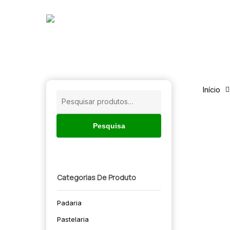
Skip
to
main
content
Início
Pesquisar
por:
Pesquisa
Categorias De Produto
Padaria
🔍
Pastelaria