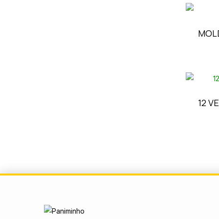
MOLD
12 V