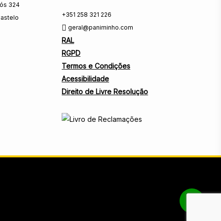
rós 324
+351 258 321 226
astelo
geral@paniminho.com
RAL
RGPD
Termos e Condições
Acessibilidade
Direito de Livre Resolução
Share