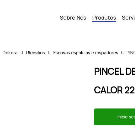
Sobre Nós
Produtos
Serv
Dekora
Utensilios
Escovas espátulas e raspadores
PIN
PINCEL D
CALOR 2
Inicie s