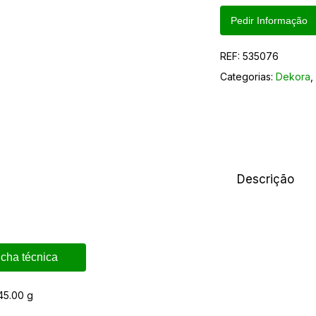
Pedir Informação
REF:
535076
Categorias:
Dekora
Descrição
icha técnica
45.00 g