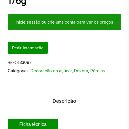
176g
Inicie sessão ou crie uma conta para ver os preços
Pedir Informação
REF:
433092
Categorias:
Decoração en açúcar
,
Dekora
,
Pérolas
Descrição
Ficha técnica