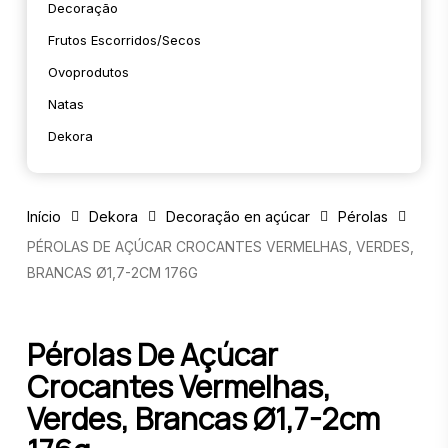
Decoração
Frutos Escorridos/secos
Ovoprodutos
Natas
Dekora
Início
Dekora
Decoração en açúcar
Pérolas
PÉROLAS DE AÇÚCAR CROCANTES VERMELHAS, VERDES,
BRANCAS Ø1,7-2CM 176G
Pérolas De Açúcar
Crocantes Vermelhas,
Verdes, Brancas Ø1,7-2cm