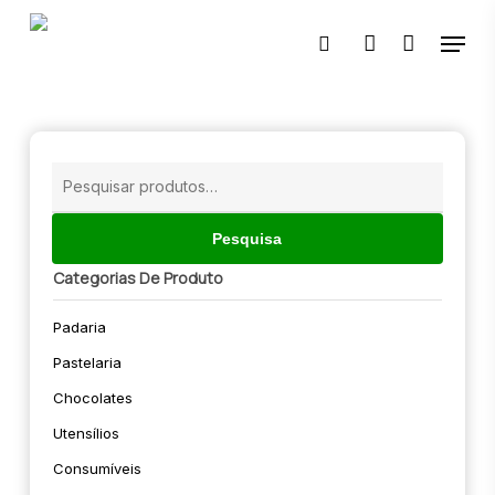
Skip
Menu
to
pesquisar
account
main
content
🔍
Pesquisar
por:
Pesquisa
Categorias De Produto
Padaria
Pastelaria
Chocolates
Utensílios
Consumíveis