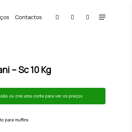
pesquisar
account
iços
Contactos
Menu
ni – Sc 10 Kg
essão ou crie uma conta para ver os preços
o para muffins