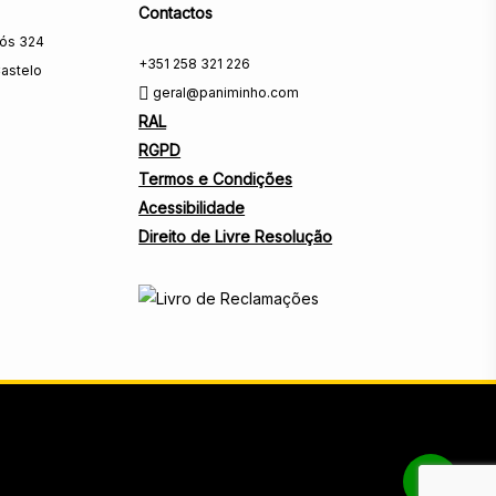
Contactos
rós 324
+351 258 321 226
astelo
geral@paniminho.com
RAL
RGPD
Termos e Condições
Acessibilidade
Direito de Livre Resolução
Share