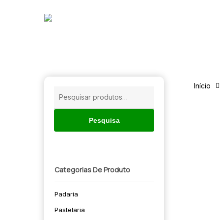
Skip
to
main
content
Início
Pesquisar
por:
Pesquisa
Categorias De Produto
Padaria
🔍
Pastelaria