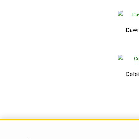
Dawn
Gele