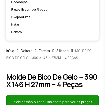
Decoração
Frutos Escorridos/secos
Ovoprodutos
Natas
Dekora
Início
Dekora
Formas
Silicone
MOLDE DE
BICO DE GELO – 390 x 146 h 27MM – 4 PEÇAS
Molde De Bico De Gelo – 390
X 146 H 27mm – 4 Peças
Inicie sessão ou crie uma conta para ver os preços