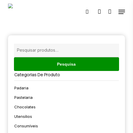
Skip
Menu
to
pesquisar
account
main
content
🔍
Pesquisar
por:
Pesquisa
Categorias De Produto
Padaria
Pastelaria
Chocolates
Utensílios
Consumíveis