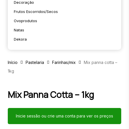
Decoração
Frutos Escorridos/secos
Ovoprodutos
Natas
Dekora
Início
Pastelaria
Farinhas/mix
Mix panna cotta –
1kg
Mix Panna Cotta – 1kg
Inicie sessão ou crie uma conta para ver os preços