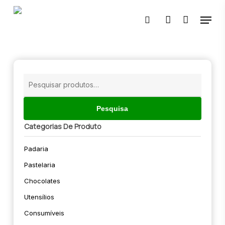
Skip
Menu
to
pesquisar
account
main
content
🔍
Pesquisar
por:
Pesquisa
Categorias De Produto
Padaria
Pastelaria
Chocolates
Utensílios
Consumíveis