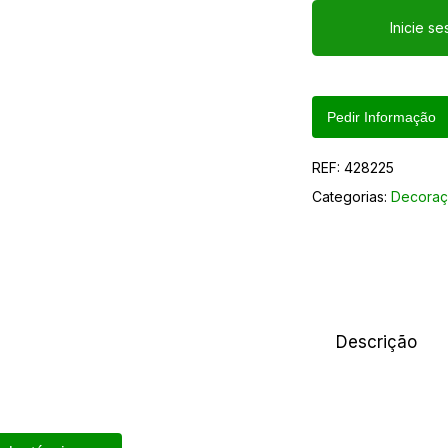
Inicie s
Pedir Informação
REF:
428225
Categorias:
Decoraç
Descrição