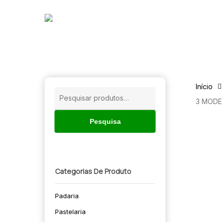
Skip
to
main
content
Início
Pesquisar
3 MODE
por:
Pesquisa
Categorias De Produto
Padaria
Pastelaria
🔍