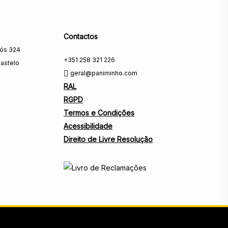
Contactos
rós 324
+351 258 321 226
astelo
geral@paniminho.com
RAL
RGPD
Termos e Condições
Acessibilidade
Direito de Livre Resolução