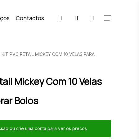
pesquisar
account
iços
Contactos
Menu
KIT PVC RETAIL MICKEY COM 10 VELAS PARA
etail Mickey Com 10 Velas
rar Bolos
essão ou crie uma conta para ver os preços