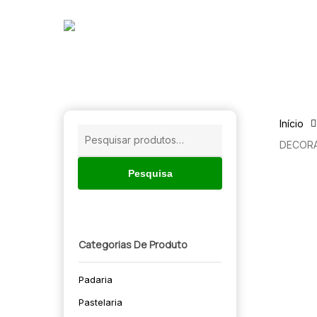
Skip
to
main
content
Início
Pesquisar
DECOR
por:
Pesquisa
Categorias De Produto
Padaria
🔍
Pastelaria