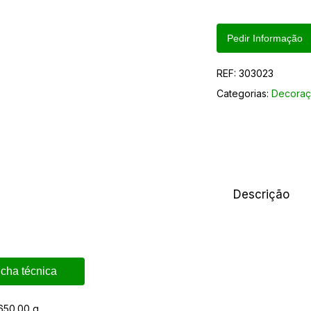
Pedir Informação
REF:
303023
Categorias:
Decoraç
Descrição
icha técnica
650.00 g