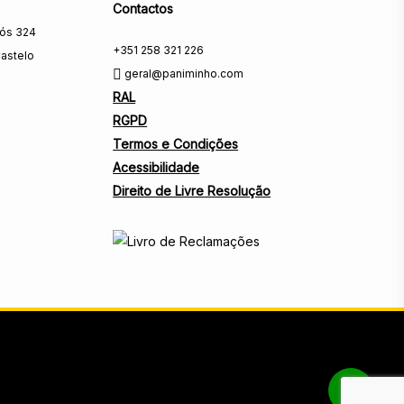
Contactos
rós 324
+351 258 321 226
astelo
geral@paniminho.com
RAL
RGPD
Termos e Condições
Acessibilidade
Direito de Livre Resolução
Share