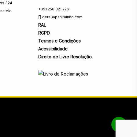
rós 324
+351 258 321 226
astelo
geral@paniminho.com
RAL
RGPD
Termos e Condições
Acessibilidade
Direito de Livre Resolução
Share