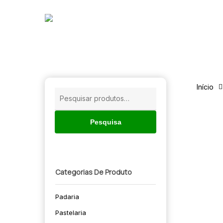
Skip
to
main
content
Início
Pesquisar
por:
Pesquisa
Categorias De Produto
Padaria
🔍
Pastelaria