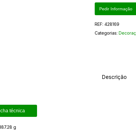
Pedir Informação
REF:
428169
Categorias:
Decoraç
Descrição
icha técnica
387.28 g