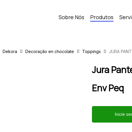
Sobre Nós
Produtos
Serv
Dekora
Decoração en chocolate
Toppings
JURA PAN
Jura Pan
Env Peq
Inicie s