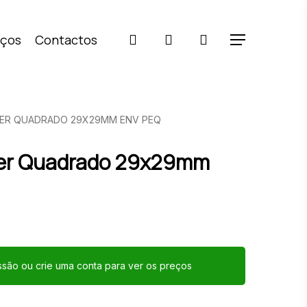
pesquisar
account
iços
Contactos
Menu
TER QUADRADO 29X29MM ENV PEQ
ter Quadrado 29x29mm
essão ou crie uma conta para ver os preços