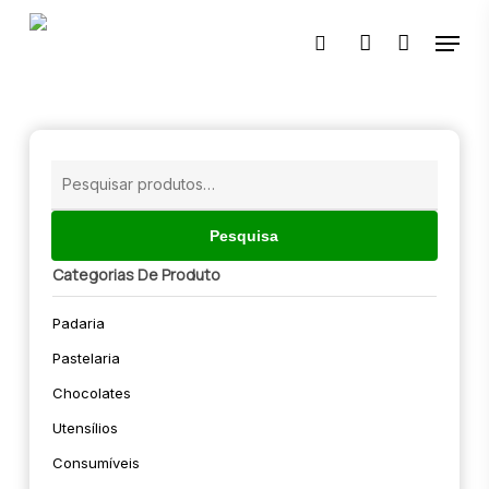
Skip
Menu
to
pesquisar
account
main
content
🔍
Pesquisar
por:
Pesquisa
Categorias De Produto
Padaria
Pastelaria
Chocolates
Utensílios
Consumíveis