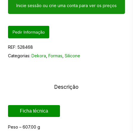
Inicie sessão ou crie uma conta para ver os preços
Pedir Informação
REF:
528468
Categorias:
Dekora
,
Formas
,
Silicone
Descrição
Ficha técnica
Peso – 607.00 g