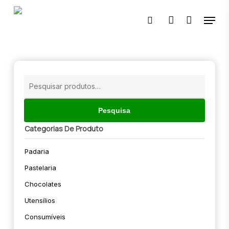
Skip
Menu
to
pesquisar
account
main
content
🔍
Pesquisar
por:
Pesquisa
Categorias De Produto
Padaria
Pastelaria
Chocolates
Utensílios
Consumíveis