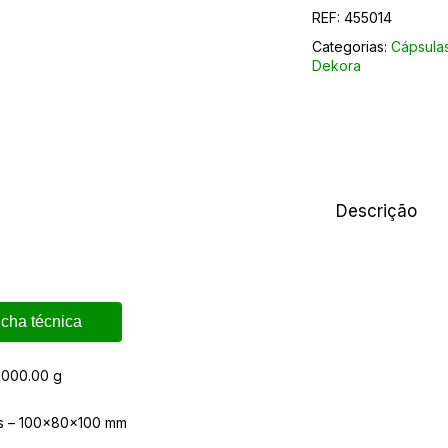
REF:
455014
Categorias:
Cápsula
Dekora
Descrição
icha técnica
1000.00 g
s – 100x80x100 mm