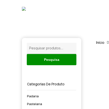
Skip
to
main
content
Início
Pesquisar
por:
Pesquisa
Categorias De Produto
Padaria
🔍
Pastelaria