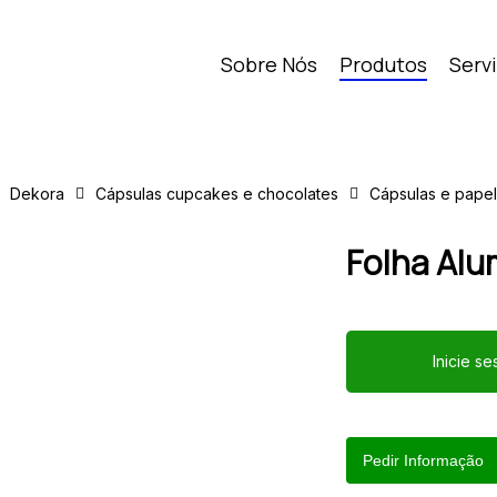
Sobre Nós
Produtos
Serv
Dekora
Cápsulas cupcakes e chocolates
Cápsulas e papel
Folha Alu
Inicie s
Pedir Informação