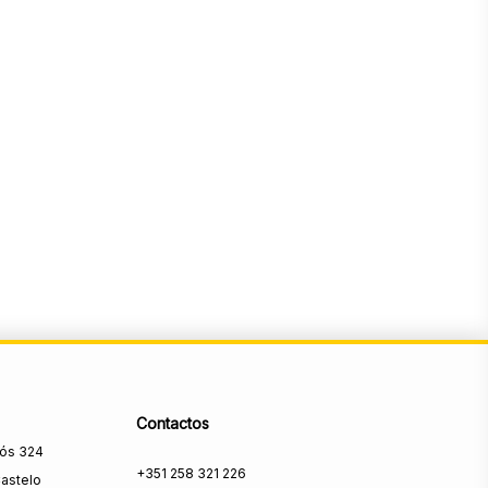
Contactos
rós 324
+351 258 321 226
astelo