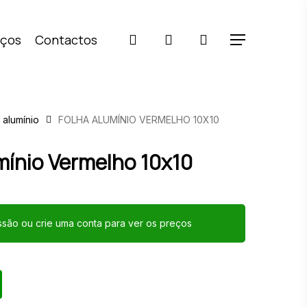
pesquisar
account
iços
Contactos
Menu
 alumínio
FOLHA ALUMÍNIO VERMELHO 10X10
mínio Vermelho 10x10
essão ou crie uma conta para ver os preços