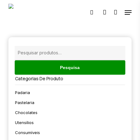
Skip
Menu
to
pesquisar
account
main
content
🔍
Pesquisar
por:
Pesquisa
Categorias De Produto
Padaria
Pastelaria
Chocolates
Utensílios
Consumíveis