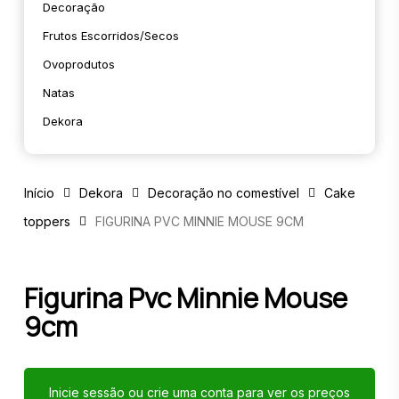
Decoração
Frutos Escorridos/secos
Ovoprodutos
Natas
Dekora
Início
Dekora
Decoração no comestível
Cake
toppers
FIGURINA PVC MINNIE MOUSE 9CM
Figurina Pvc Minnie Mouse
9cm
Inicie sessão ou crie uma conta para ver os preços