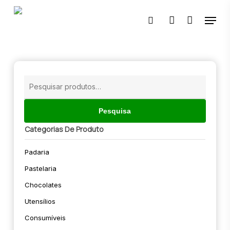
Skip
Menu
to
pesquisar
account
main
content
🔍
Pesquisar
por:
Pesquisa
Categorias De Produto
Padaria
Pastelaria
Chocolates
Utensílios
Consumíveis