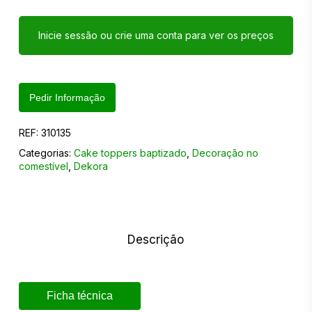
Inicie sessão ou crie uma conta para ver os preços
Pedir Informação
REF:
310135
Categorias:
Cake toppers baptizado
,
Decoração no
comestível
,
Dekora
Descrição
Ficha técnica