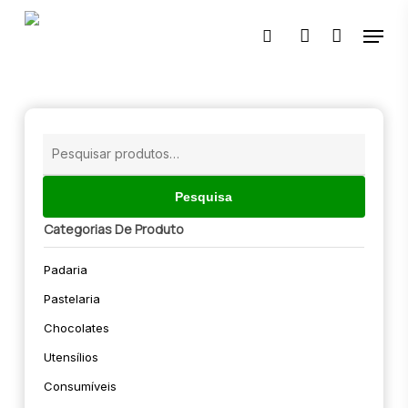
Skip
Menu
to
pesquisar
account
main
content
🔍
Pesquisar
por:
Pesquisa
Categorias De Produto
Padaria
Pastelaria
Chocolates
Utensílios
Consumíveis