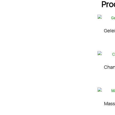
Pro
Gele
Chan
Mass