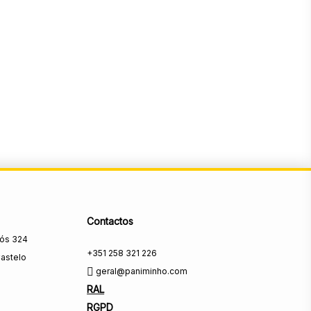
Contactos
rós 324
+351 258 321 226
astelo
geral@paniminho.com
RAL
RGPD