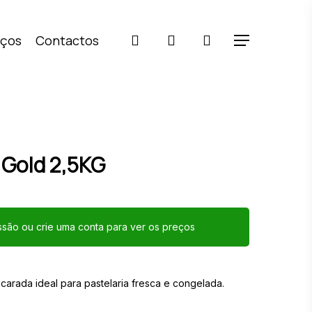
pesquisar
account
iços
Contactos
Menu
 Gold 2,5KG
essão ou crie uma conta para ver os preços
carada ideal para pastelaria fresca e congelada.