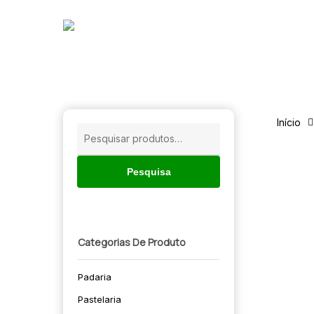
Skip
to
main
content
Início
Pesquisar
por:
Pesquisa
Categorias De Produto
Padaria
🔍
Pastelaria