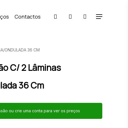
pesquisar
account
iços
Contactos
Menu
ISA/ONDULADA 36 CM
ão C/ 2 Lâminas
ulada 36 Cm
essão ou crie uma conta para ver os preços