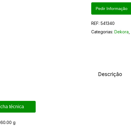
Pedir Informação
REF:
541340
Categorias:
Dekora
Descrição
icha técnica
160.00 g