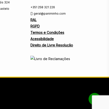
rós 324
+351 258 321 226
astelo
geral@paniminho.com
RAL
RGPD
Termos e Condições
Acessibilidade
Direito de Livre Resolução
Share