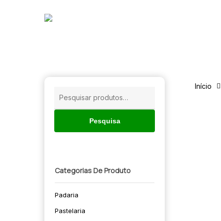
Skip
to
main
content
Início
Pesquisar
por:
Pesquisa
Categorias De Produto
Padaria
🔍
Pastelaria