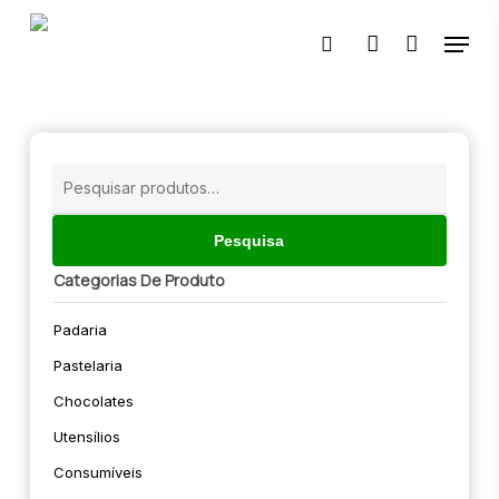
Skip
Menu
to
pesquisar
account
main
content
🔍
Pesquisar
por:
Pesquisa
Categorias De Produto
Padaria
Pastelaria
Chocolates
Utensílios
Consumíveis