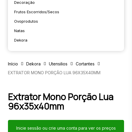
Decoração
Frutos Escorridos/secos
Ovoprodutos
Natas
Dekora
Início
Dekora
Utensilios
Cortantes
EXTRATOR MONO PORÇÃO LUA 96X35X40MM
Extrator Mono Porção Lua
96x35x40mm
Inicie sessão ou crie uma conta para ver os preços