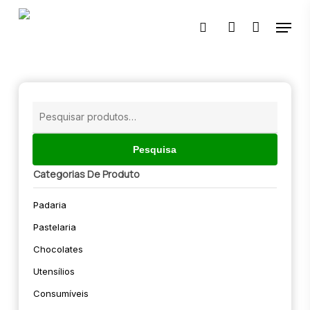
Skip
Menu
to
pesquisar
account
main
content
🔍
Pesquisar
por:
Pesquisa
Categorias De Produto
Padaria
Pastelaria
Chocolates
Utensílios
Consumíveis