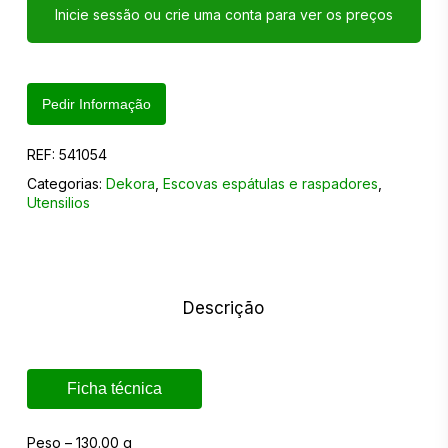
Inicie sessão ou crie uma conta para ver os preços
Pedir Informação
REF:
541054
Categorias:
Dekora
,
Escovas espátulas e raspadores
,
Utensilios
Descrição
Ficha técnica
Peso – 130.00 g