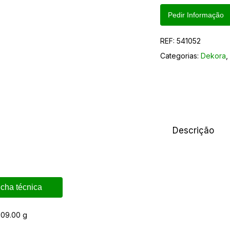
Pedir Informação
REF:
541052
Categorias:
Dekora
Descrição
icha técnica
109.00 g