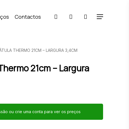
pesquisar
account
iços
Contactos
Menu
ÁTULA THERMO 21CM – LARGURA 3,4CM
Thermo 21cm – Largura
essão ou crie uma conta para ver os preços