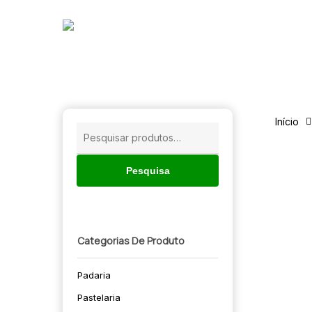
Skip
to
main
content
Início
Pesquisar
por:
Pesquisa
Categorias De Produto
Padaria
🔍
Pastelaria