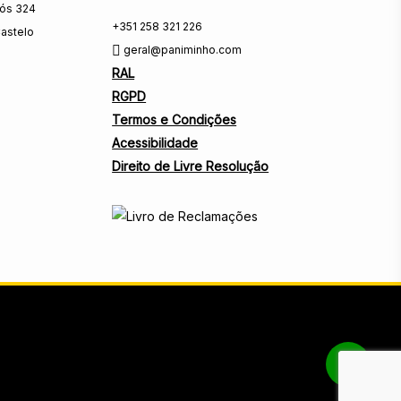
rós 324
+351 258 321 226
astelo
geral@paniminho.com
RAL
RGPD
Termos e Condições
Acessibilidade
Direito de Livre Resolução
Share