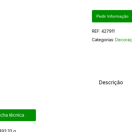
Pedir Informação
REF:
427911
Categorias:
Decoraç
Descrição
icha técnica
493.33 g