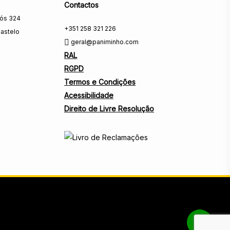
Contactos
rós 324
+351 258 321 226
astelo
geral@paniminho.com
RAL
RGPD
Termos e Condições
Acessibilidade
Direito de Livre Resolução
Share