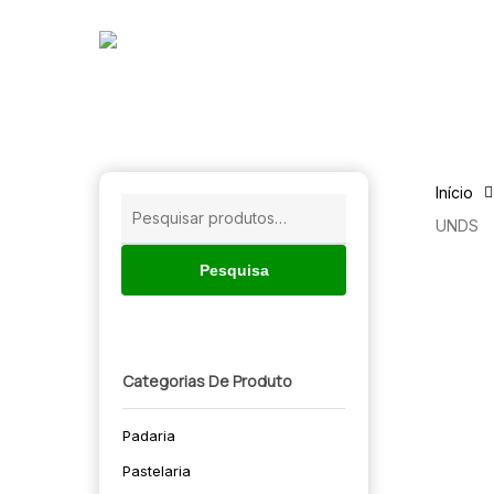
Skip
to
main
content
Início
Pesquisar
UNDS
por:
Pesquisa
Categorias De Produto
Padaria
🔍
Pastelaria