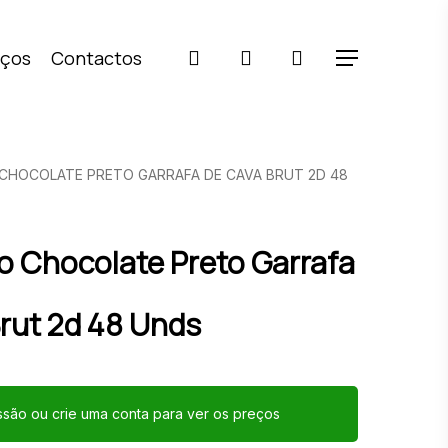
pesquisar
account
iços
Contactos
Menu
CHOCOLATE PRETO GARRAFA DE CAVA BRUT 2D 48
 Chocolate Preto Garrafa
rut 2d 48 Unds
essão ou crie uma conta para ver os preços