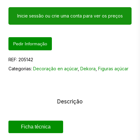
Inicie sessão ou crie uma conta para ver os preços
Pedir Informação
REF:
205142
Categorias:
Decoração en açúcar
,
Dekora
,
Figuras açúcar
Descrição
Ficha técnica