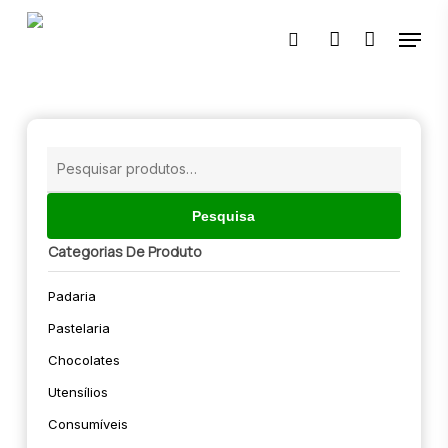
Skip
Menu
to
pesquisar
account
main
content
🔍
Pesquisar
por:
Pesquisa
Categorias De Produto
Padaria
Pastelaria
Chocolates
Utensílios
Consumíveis