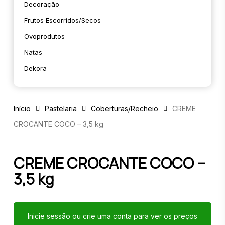
Decoração
Frutos Escorridos/secos
Ovoprodutos
Natas
Dekora
Início
Pastelaria
Coberturas/Recheio
CREME
CROCANTE COCO – 3,5 kg
CREME CROCANTE COCO –
3,5 kg
Inicie sessão ou crie uma conta para ver os preços