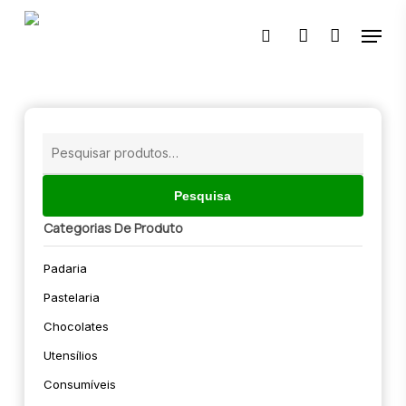
Skip
Menu
to
pesquisar
account
main
content
🔍
Pesquisar
por:
Pesquisa
Categorias De Produto
Padaria
Pastelaria
Chocolates
Utensílios
Consumíveis