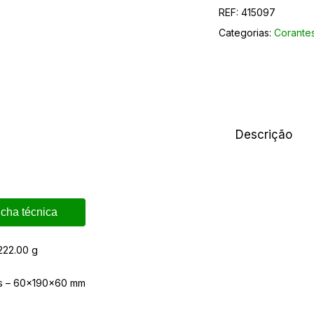
REF:
415097
Categorias:
Corantes
Descrição
icha técnica
222.00 g
s – 60x190x60 mm