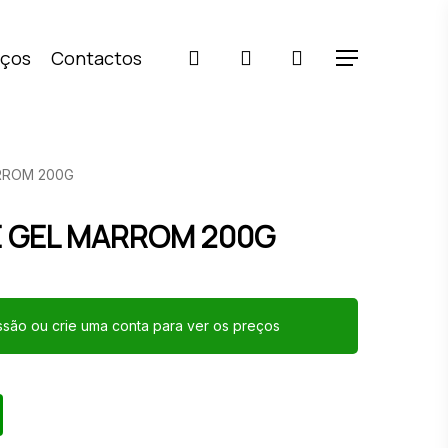
pesquisar
account
iços
Contactos
Menu
RROM 200G
 GEL MARROM 200G
essão ou crie uma conta para ver os preços