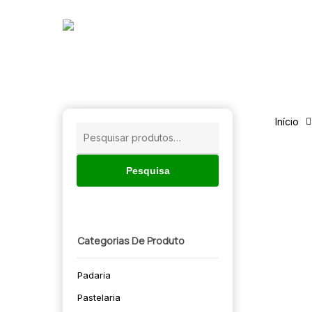
Skip
to
main
content
Início
Pesquisar
por:
Pesquisa
Categorias De Produto
Padaria
🔍
Pastelaria