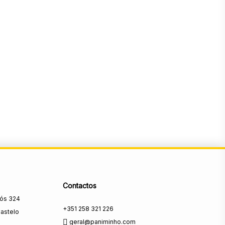
Contactos
rós 324
+351 258 321 226
astelo
geral@paniminho.com