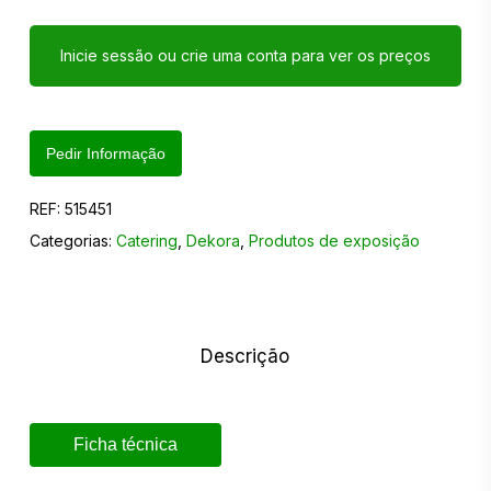
Inicie sessão ou crie uma conta para ver os preços
Pedir Informação
REF:
515451
Categorias:
Catering
,
Dekora
,
Produtos de exposição
Descrição
Ficha técnica