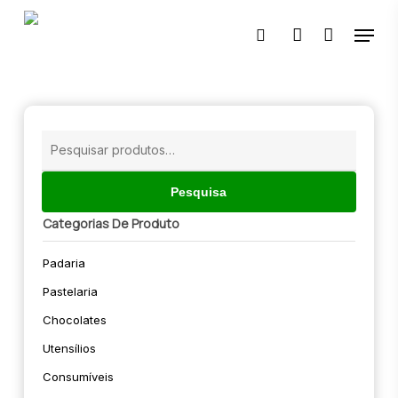
Skip
Menu
to
pesquisar
account
main
content
🔍
Pesquisar
por:
Pesquisa
Categorias De Produto
Padaria
Pastelaria
Chocolates
Utensílios
Consumíveis