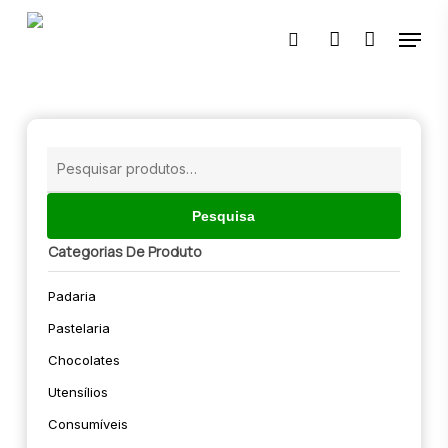
Skip
Menu
to
pesquisar
account
main
content
🔍
Pesquisar
por:
Pesquisa
Categorias De Produto
Padaria
Pastelaria
Chocolates
Utensílios
Consumíveis