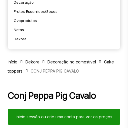
Decoração
Frutos Escorridos/secos
Ovoprodutos
Natas
Dekora
Início
Dekora
Decoração no comestível
Cake
toppers
CONJ PEPPA PIG CAVALO
Conj Peppa Pig Cavalo
Inicie sessão ou crie uma conta para ver os preços