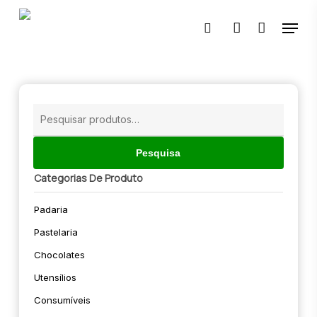
Skip
Menu
to
pesquisar
account
main
content
🔍
Pesquisar
por:
Pesquisa
Categorias De Produto
Padaria
Pastelaria
Chocolates
Utensílios
Consumíveis